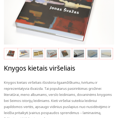
Knygos kietais viršeliais
Knygos kietais viršeliais išsiskiria ilgaamžiškumu, tvirtumu ir
reprezentatyvia išvaizda. Tai populiarus pasirinkimas grožinei
literatūrai, meno albumams, verslo leidiniams, dovaninėms knygoms
bei šeimos istorijų leidiniams. Kieti viršeliai suteikia leidiniui
papildomos vertės, apsaugo vidinius puslapius nuo nusidėvėjimo ir
leidžia pritaikyti įvairius pospaudos sprendimus – laminavimą,