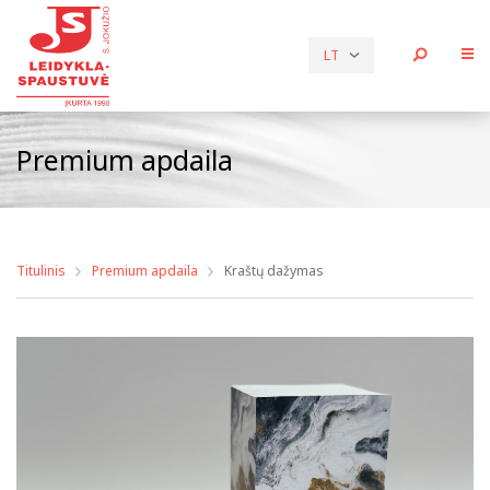
LT
Premium apdaila
Titulinis
Premium apdaila
Kraštų dažymas